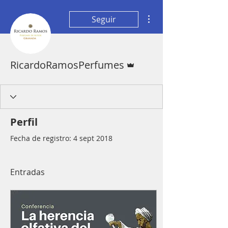
Más acciones
Seguir
Administrador
RicardoRamosPerfumes
Perfil
Fecha de registro: 4 sept 2018
Entradas