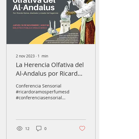
2 nov 2023
∙
1
min
La Herencia Olfativa del
Al-Andalus por Ricardo
Ramos
Conferencia Sensorial
#ricardoramosperfumesdeautor
#conferenciasensorial
#alandalus
#bibliotecavirgiliobarco
#ingredientesperfumeria...
12
0