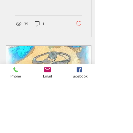
queremos desde aquí
dejar claro que NO
tenemos...
39
1
Phone
Email
Facebook
16 feb 2021
∙
3
min
Kilim Bazaar: "Noté en