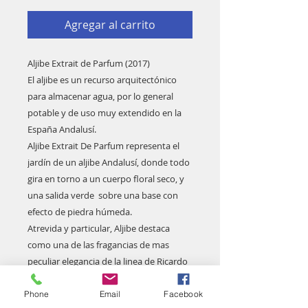
Agregar al carrito
Aljibe Extrait de Parfum (2017)
El aljibe es un recurso arquitectónico
para almacenar agua, por lo general
potable y de uso muy extendido en la
España Andalusí.
Aljibe Extrait De Parfum representa el
jardín de un aljibe Andalusí, donde todo
gira en torno a un cuerpo floral seco, y
una salida verde sobre una base con
efecto de piedra húmeda.
Atrevida y particular, Aljibe destaca
como una de las fragancias de mas
peculiar elegancia de la linea de Ricardo
Ramos Perfumes de Autor.
Salida: Bergamota, citronela, Albahaca
Phone
Email
Facebook