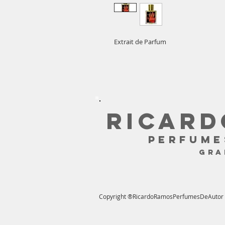
Extrait de Parfum
RICARD
PERFUME
GR
Copyright ®RicardoRamosPerfumesDeAutor