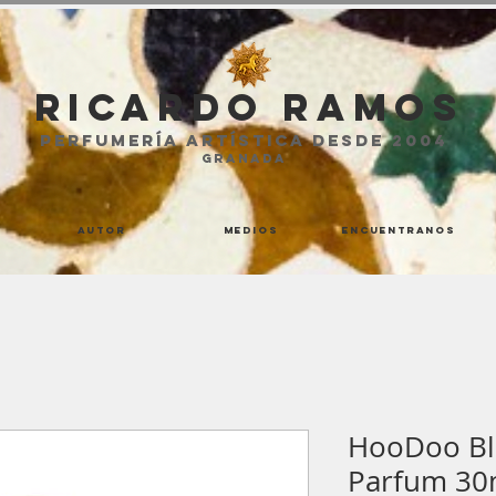
Ricardo Ramos
perfumería artística desde 2004
GRANADA
Autor
Medios
Encuentranos
HooDoo Blu
Parfum 30