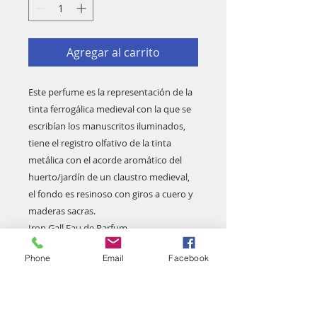
Agregar al carrito
Este perfume es la representación de la
tinta ferrogálica medieval con la que se
escribían los manuscritos iluminados,
tiene el registro olfativo de la tinta
metálica con el acorde aromático del
huerto/jardín de un claustro medieval,
el fondo es resinoso con giros a cuero y
maderas sacras.
Iron Gall Eau de Parfum
Notas de Salida: Yuzu, Hinoki, Sal,
Phone
Email
Facebook
Pimienta Negra, Lavanda
Notas Medias: Ládano, Sándalo,
Azafrán, Patchouli, Styrax.
Notas de Base: Cedro, Galbano, Musgo