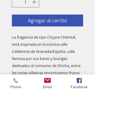
Agregar al carrito
La fragancia de tipo Chypre Oriental,
está inspirada en la icónica calle
Calderería de Granada/España, calle
famosa por sus bares y lounges
dedicados al consumo de Shisha, entre
las notas olfativas encontramos frutos
rojos, neroli, nuez, tabaco, patchouli,
láudano, musgo de roble, almizcle, haba
Phone
Email
Facebook
tonka y vainilla de Madagascar, la
fragancia ha sido creada por Ricardo
Ramos y compuesta en colaboración
con el perfumista Jorge Lee.