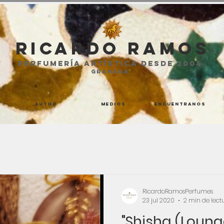
Ricardo Ramos
perfumería artística desde 2004
GRANADA
Autor
Medios
Encuentranos
RicardoRamosPerfumes
23 jul 2020
2 min de lect
"Shisha (Loung