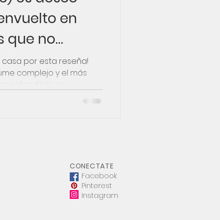
envuelto en
s que no
tocolo"
 casa por esta reseña!
ume complejo y el más
a entenderlo se...
CONECTATE
Facebook
Pinterest
Instagram