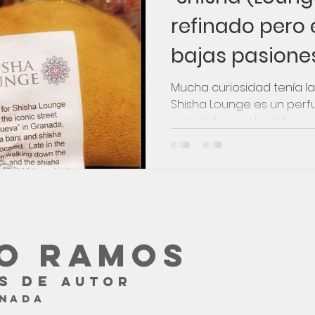
refinado pero 
bajas pasione
atienden a pro
Mucha curiosidad tenía la
Shisha Lounge es un perf
sexual de la colección, par
O RAMOS
S DE
AUTOR
ANADA