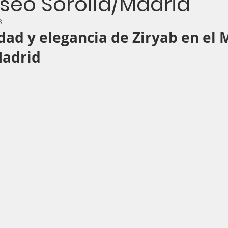
useo Sorolla/Madrid
8
dad y elegancia de Ziryab en el 
Madrid