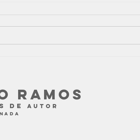
ALERTA SCAM! PAGINA
Kili
FRAUDULENTA!
piel
urdi
entr
O RAMOS
S DE
AUTOR
ANADA