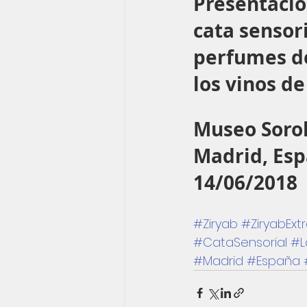
Presentació
cata sensori
perfumes de
los vinos d
Museo Sorol
Madrid, Es
14/06/2018
#Ziryab
#ZiryabExt
#CataSensorial
#L
#Madrid
#España