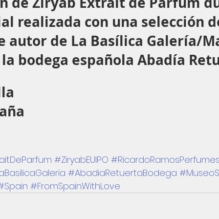
n de Ziryab Extrait de Parfum du
al realizada con una selección d
 autor de La Basílica Galería/Ma
e la bodega española Abadía Retu
la
paña
raitDeParfum
#ZiryabEUIPO
#RicardoRamosPerfumes
aBasilicaGaleria
#AbadiaRetuertaBodega
#MuseoSo
#Spain
#FromSpainWithLove