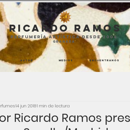
Ricardo Ramos
perfumería artística desde 2004
GRANADA
Autor
Medios
Encuentranos
rfumes
14 jun 2018
1 min de lectura
por Ricardo Ramos pre