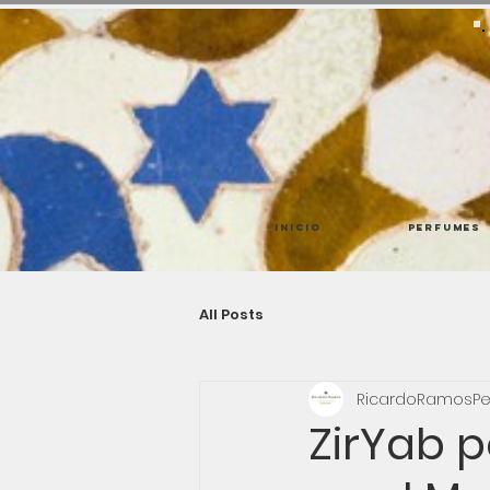
Inicio
Perfumes
All Posts
RicardoRamosPe
ZirYab 