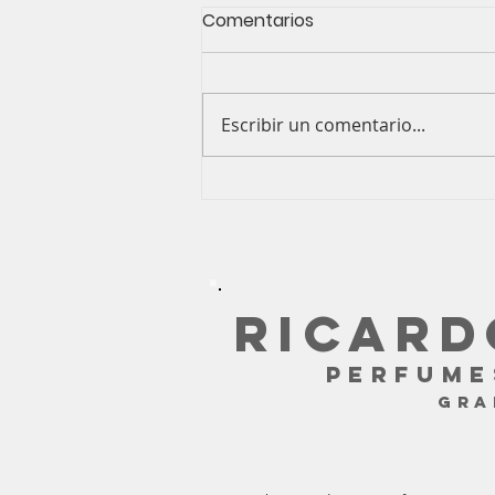
Comentarios
Escribir un comentario...
La Herencia Olfativa del Al-
Andalus por Ricardo
Ramos
RICARD
PERFUME
GR