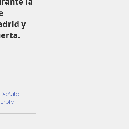
rante la 
e 
drid y 
erta. 
DeAutor
rolla