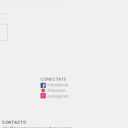
m Bazaar: "Noté en mi
 el algodón de la
mbre y la lana
etejida"
CONECTATE
Facebook
Pinterest
Instagram
CONTACTO